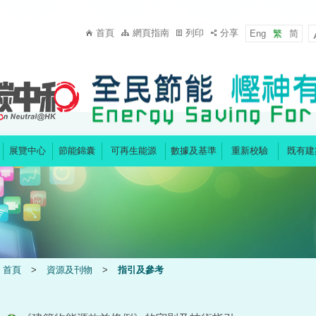
首頁
網頁指南
列印
分享
Eng
繁
简
展覽中心
節能錦囊
可再生能源
數據及基準
重新校驗
既有建
首頁
>
資源及刊物
>
指引及參考