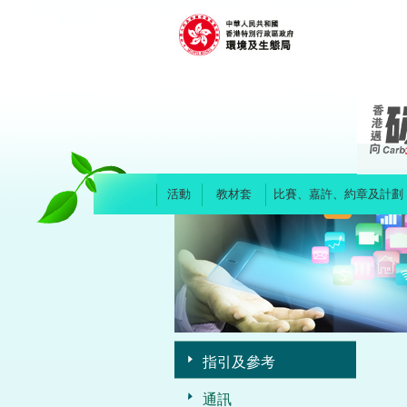
Skip
to
main
content
活動
教材套
比賽、嘉許、約章及計劃
指引及參考
通訊