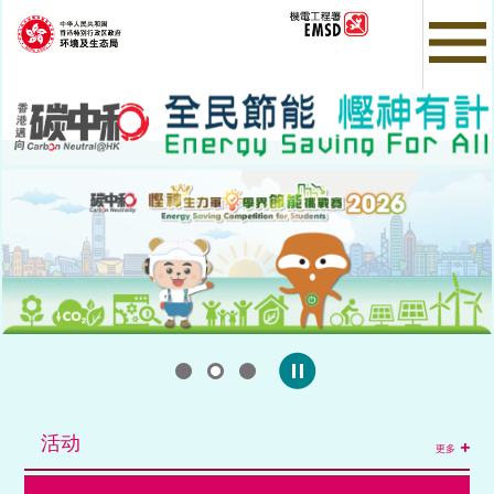
Skip
to
main
content
活动
更多