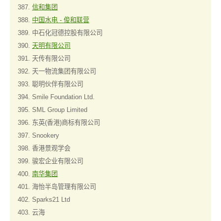
信和集团
中国水电 - 俊和联营
中石化冠德控股有限公司
天明有限公司
天传有限公司
天一物流集团有限公司
聪明伙伴有限公司
Smile Foundation Ltd.
SML Group Limited
东英(香港)商标有限公司
Snookery
香港景观学会
骏宏企业有限公司
南华集团
海怡半岛管理有限公司
Sparks21 Ltd
云海