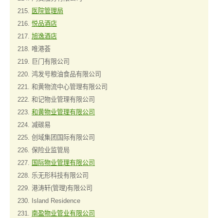
医院管理局
悦品酒店
旭逸酒店
唯港荟
巨门有限公司
鸿发号粮油食品有限公司
和黄物流中心管理有限公司
和记物业管理有限公司
和黄物业管理有限公司
减碳易
创域集团国际有限公司
保险业监管局
国际物业管理有限公司
乐无形科技有限公司
港涛轩(管理)有限公司
Island Residence
南盈物业管业有限公司