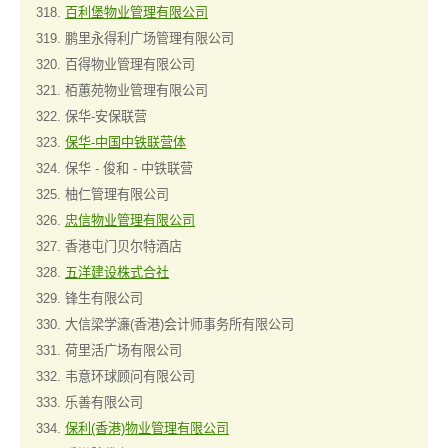
百利堡物业管理有限公司
鹏里永得利广场管理有限公司
百得物业管理有限公司
栢蕙苑物业管理有限公司
保华-安保联营
保华-中国中铁联营体
保华 - 俊和 - 中铁联营
柚仁管理有限公司
忠信物业管理有限公司
香港屯门贝尔特酒店
五洋建设株式合社
锋生有限公司
大信梁学濓(香港)会计师事务所有限公司
荷里活广场有限公司
韦意环球顾问有限公司
乐善有限公司
保利(香港)物业管理有限公司