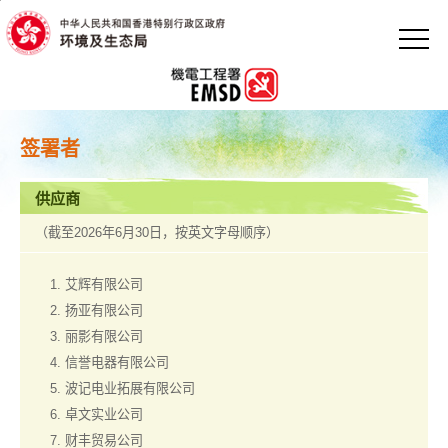
跳
至
内
容
的
开
始
签署者
供应商
（截至2026年6月30日，按英文字母顺序）
艾辉有限公司
扬亚有限公司
丽影有限公司
信誉电器有限公司
波记电业拓展有限公司
卓文实业公司
财丰贸易公司