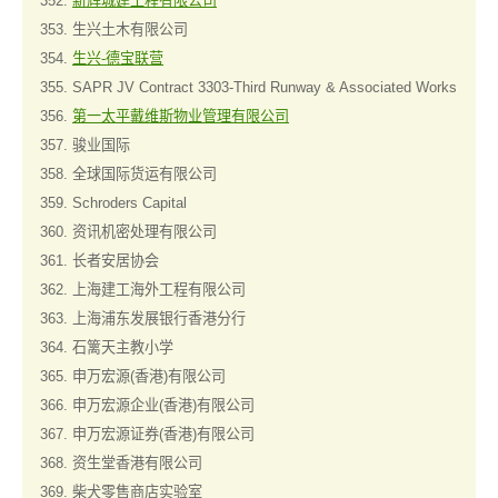
新辉城建工程有限公司
生兴土木有限公司
生兴-德宝联营
SAPR JV Contract 3303-Third Runway & Associated Works
第一太平戴维斯物业管理有限公司
骏业国际
全球国际货运有限公司
Schroders Capital
资讯机密处理有限公司
长者安居协会
上海建工海外工程有限公司
上海浦东发展银行香港分行
石篱天主教小学
申万宏源(香港)有限公司
申万宏源企业(香港)有限公司
申万宏源证券(香港)有限公司
资生堂香港有限公司
柴犬零售商店实验室