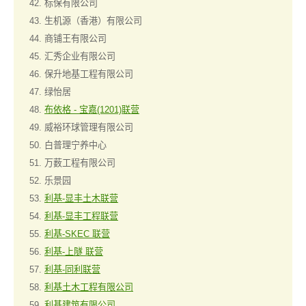
标保有限公司
生机源（香港）有限公司
商铺王有限公司
汇秀企业有限公司
保升地基工程有限公司
绿怡居
布依格 - 宝嘉(1201)联营
威裕环球管理有限公司
白普理宁养中心
万薮工程有限公司
乐景园
利基-显丰土木联营
利基-显丰工程联营
利基-SKEC 联营
利基-上隧 联营
利基-同利联营
利基土木工程有限公司
利基建筑有限公司