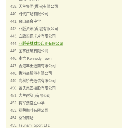
天生集团(香港)有限公司
时代广场有限公司
台山商会中学
凸版资讯(香港)有限公司
凸版实讯卡片有限公司
凸版美林财经印刷有限公司
国宇建筑有限公司
本舍 Kennedy Town
香港丰田通商有限公司
香港商贸港有限公司
高科桥光通信有限公司
曾氏集团控股有限公司
大生(桥汇)有限公司
将军澳官立中学
捷荣咖啡有限公司
荃锦商场
Tsunami Sport LTD