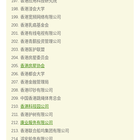
香港应用科技研究院
香港浸会大学
香港宽频网络有限公司
香港乳癌基金会
香港有线电视有限公司
香港青鹬投资管理公司
香港医护联盟
香港房屋委员会
香港房屋协会
香港都会大学
香港金融管理局
香港印钞有限公司
中国香港跳绳体育总会
香港科技园公司
香港护树有限公司
康业服务有限公司
香港联合船坞集团有限公司
鸿安船务有限公司