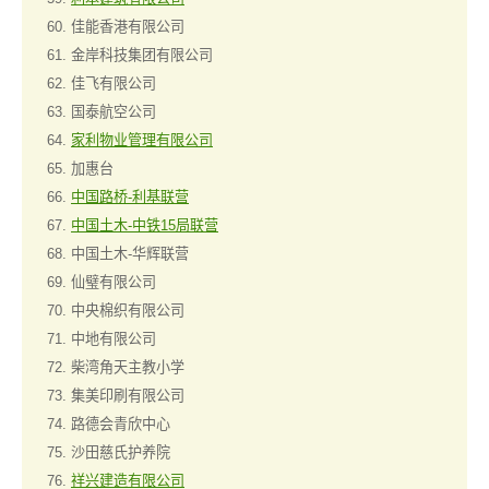
佳能香港有限公司
金岸科技集团有限公司
佳飞有限公司
国泰航空公司
家利物业管理有限公司
加惠台
中国路桥-利基联营
中国土木-中铁15局联营
中国土木-华辉联营
仙璧有限公司
中央棉织有限公司
中地有限公司
柴湾角天主教小学
集美印刷有限公司
路德会青欣中心
沙⽥慈⽒护养院
祥兴建造有限公司