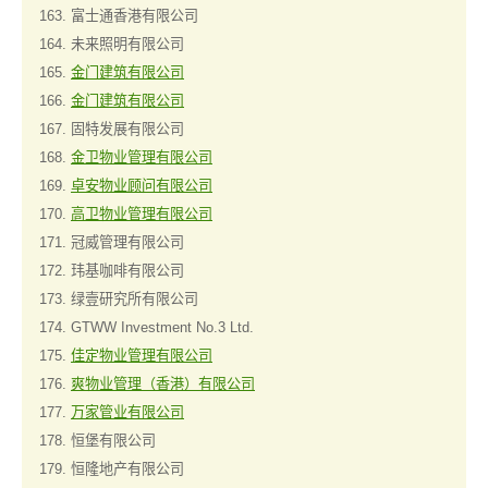
富士通香港有限公司
未来照明有限公司
金门建筑有限公司
金门建筑有限公司
固特发展有限公司
金卫物业管理有限公司
卓安物业顾问有限公司
高卫物业管理有限公司
冠威管理有限公司
玮基咖啡有限公司
绿壹研究所有限公司
GTWW Investment No.3 Ltd.
佳定物业管理有限公司
爽物业管理（香港）有限公司
万家管业有限公司
恒堡有限公司
恒隆地产有限公司