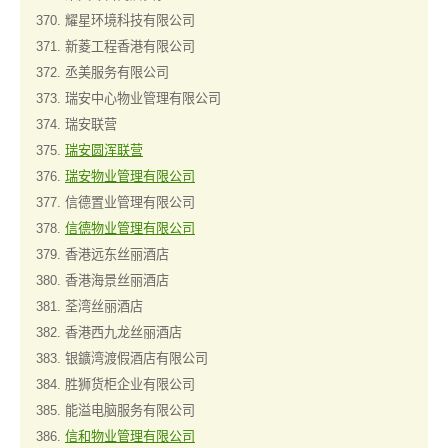
耀星环境科技有限公司
新菱工程香港有限公司
丞美服务有限公司
瑞安中心物业管理有限公司
瑞安联营
瑞安圆浑联营
瑞安物业管理有限公司
信德置业管理有限公司
信德物业管理有限公司
香港远东丝丽酒店
香港海景丝丽酒店
荃湾丝丽酒店
香港西九龙丝丽酒店
银鑛湾渡假酒店有限公司
胜狮货柜企业有限公司
能溢电脑服务有限公司
信和物业管理有限公司